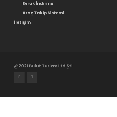
Evrak İndirme
Araç Takip Sistemi
İletişim
@2021 Bulut Turizm Ltd.Şti