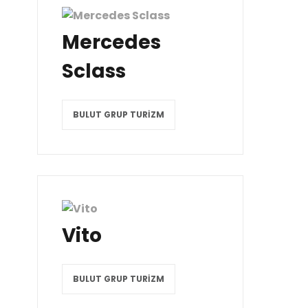
Mercedes
Sclass
BULUT GRUP TURIZM
Vito
BULUT GRUP TURIZM