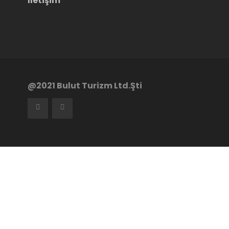
İletişim
@2021 Bulut Turizm Ltd.Şti